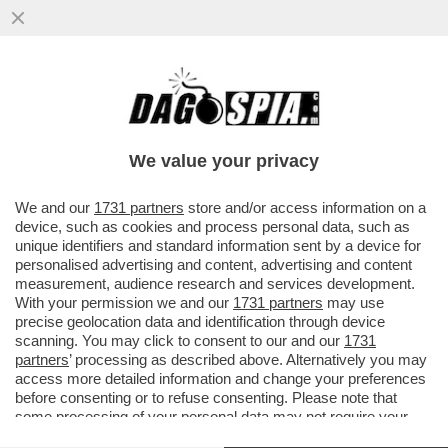
IL SENEGALESE ARRESTATO PER LA
MORTE DI DESIREE: ABBIAMO FATTO
SESSO, ERA TRANQUILLA E D'ACCORDO...
We value your privacy
VAI ALL'ARTICOLO
We and our
1731 partners
store and/or access information on a
device, such as cookies and process personal data, such as
unique identifiers and standard information sent by a device for
personalised advertising and content, advertising and content
measurement, audience research and services development.
With your permission we and our
1731 partners
may use
precise geolocation data and identification through device
scanning. You may click to consent to our and our
1731
partners
’ processing as described above. Alternatively you may
access more detailed information and change your preferences
before consenting or to refuse consenting. Please note that
some processing of your personal data may not require your
consent, but you have a right to object to such processing. Your