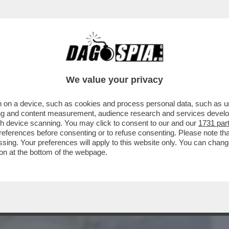
BUSINESS
CAFONAL
CRONACHE
SPORT
DAGO
We value your privacy
 on a device, such as cookies and process personal data, such as uni
 I VEGANI CONQUISTANO UN PUNTO –
ising and content measurement, audience research and services deve
BASE DI SOIA E AVENA..
gh device scanning. You may click to consent to our and our
1731 par
ferences before consenting or to refuse consenting. Please note th
essing. Your preferences will apply to this website only. You can cha
on at the bottom of the webpage.