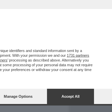
REPORT
DAGOARCHIVIO
que identifiers and standard information sent by a
lopment. With your permission we and our
1731 partners
tners
’ processing as described above. Alternatively you
at some processing of your personal data may not require
nge your preferences or withdraw your consent at any time
Manage Options
Accept All