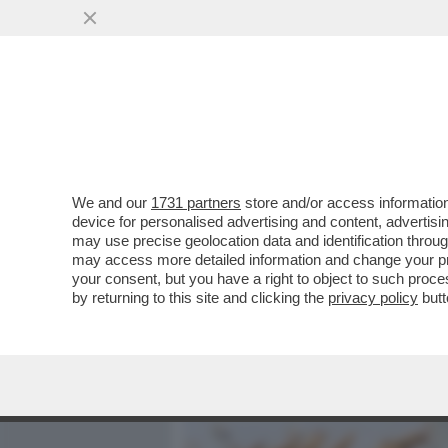
MEDIA E TV
POLITICA
We and our
1731 partners
store and/or access information
NELLA GUERRA DEL LATTE
device for personalised advertising and content, advert
NEGLI USA LE BEVANDE A 
may use precise geolocation data and identification throu
may access more detailed information and change your pre
VAI ALL'ARTICOLO
your consent, but you have a right to object to such proc
by returning to this site and clicking the
privacy policy
butt