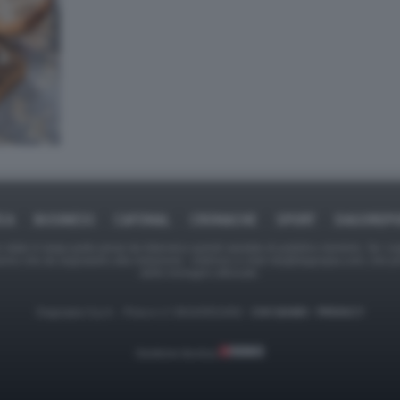
ICA
BUSINESS
CAFONAL
CRONACHE
SPORT
DAGOREPO
tate in larga parte prese da Internet,e quindi valutate di pubblico dominio. Se i so
ranno che da segnalarlo alla redazione - indirizzo e-mail rda@dagospia.com, che 
delle immagini utilizzate.
Dagospia S.p.A. - P.iva e c.f. 06163551002 -
CHI SIAMO
-
PRIVACY
Gestione tecnica