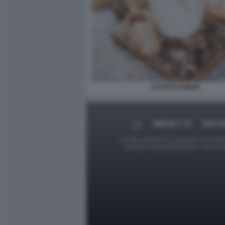
LATTE DI AVENA
MEDIA E TV
POLIT
Le foto presenti su Dagospia.com sono s
contrario alla pubblicazione, non av