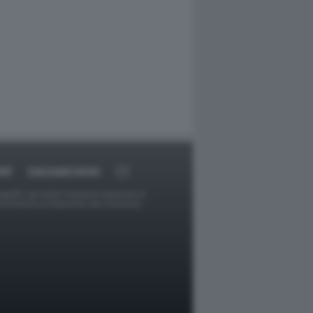
RT
DAGOARCHIVIO
ggetti o gli autori avessero qualcosa in
provvederà prontamente alla rimozione