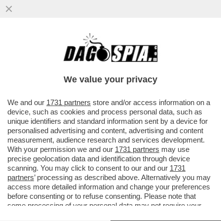
CHI È,E SOPRATTUTTO CHI SI CREDE DI
ESSERE, LA BIONDA 41ENNE, NATIVA DI
POMPEI, MARIA ROSARIA BOCCIA
We value your privacy
VAI ALL'ARTICOLO
We and our
1731 partners
store and/or access information on a
device, such as cookies and process personal data, such as
unique identifiers and standard information sent by a device for
personalised advertising and content, advertising and content
measurement, audience research and services development.
With your permission we and our
1731 partners
may use
precise geolocation data and identification through device
scanning. You may click to consent to our and our
1731
partners
’ processing as described above. Alternatively you may
access more detailed information and change your preferences
before consenting or to refuse consenting. Please note that
some processing of your personal data may not require your
consent, but you have a right to object to such processing. Your