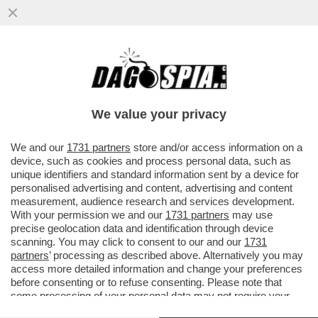
CHI È,E SOPRATTUTTO CHI SI CREDE DI
ESSERE, LA BIONDA 41ENNE, NATIVA DI
POMPEI, MARIA ROSARIA BOCCIA
We value your privacy
VAI ALL'ARTICOLO
We and our
1731 partners
store and/or access information on a
device, such as cookies and process personal data, such as
unique identifiers and standard information sent by a device for
personalised advertising and content, advertising and content
measurement, audience research and services development.
With your permission we and our
1731 partners
may use
precise geolocation data and identification through device
scanning. You may click to consent to our and our
1731
partners
’ processing as described above. Alternatively you may
access more detailed information and change your preferences
before consenting or to refuse consenting. Please note that
some processing of your personal data may not require your
consent, but you have a right to object to such processing. Your