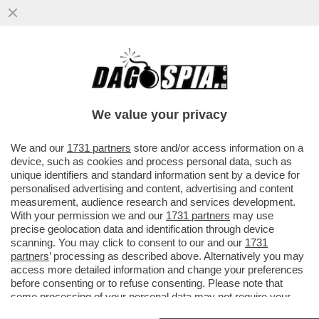
CHI È,E SOPRATTUTTO CHI SI CREDE DI
ESSERE, LA BIONDA 41ENNE, NATIVA DI
POMPEI, MARIA ROSARIA BOCCIA
We value your privacy
VAI ALL'ARTICOLO
We and our
1731 partners
store and/or access information on a
device, such as cookies and process personal data, such as
unique identifiers and standard information sent by a device for
personalised advertising and content, advertising and content
measurement, audience research and services development.
With your permission we and our
1731 partners
may use
precise geolocation data and identification through device
scanning. You may click to consent to our and our
1731
partners
’ processing as described above. Alternatively you may
access more detailed information and change your preferences
before consenting or to refuse consenting. Please note that
some processing of your personal data may not require your
consent, but you have a right to object to such processing. Your