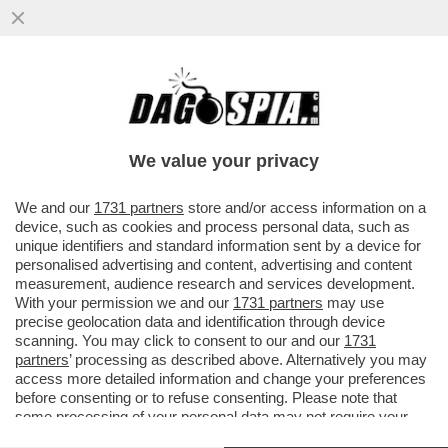
LA SOLITUDINE AUTOIMPOSTA POTREBBE
ESSERE IL FATTO SOCIALE PIÙ
IMPORTANTE DEL XXI SECOLO
We value your privacy
VAI ALL'ARTICOLO
We and our
1731 partners
store and/or access information on a
device, such as cookies and process personal data, such as
unique identifiers and standard information sent by a device for
personalised advertising and content, advertising and content
measurement, audience research and services development.
With your permission we and our
1731 partners
may use
precise geolocation data and identification through device
scanning. You may click to consent to our and our
1731
partners
’ processing as described above. Alternatively you may
access more detailed information and change your preferences
before consenting or to refuse consenting. Please note that
some processing of your personal data may not require your
consent, but you have a right to object to such processing. Your