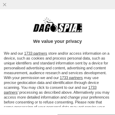
LA SOLITUDINE AUTOIMPOSTA POTREBBE
ESSERE IL FATTO SOCIALE PIÙ
IMPORTANTE DEL XXI SECOLO
We value your privacy
VAI ALL'ARTICOLO
We and our
1733 partners
store and/or access information on a
device, such as cookies and process personal data, such as
unique identifiers and standard information sent by a device for
personalised advertising and content, advertising and content
measurement, audience research and services development.
With your permission we and our
1733 partners
may use
precise geolocation data and identification through device
scanning. You may click to consent to our and our
1733
partners
’ processing as described above. Alternatively you may
access more detailed information and change your preferences
before consenting or to refuse consenting. Please note that
some processing of your personal data may not require your
consent, but you have a right to object to such processing. Your