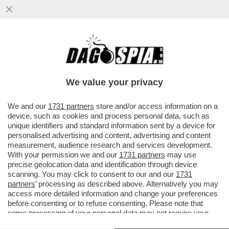
IL DIVANO DEI GIUSTI/2 - E IN CHIARO CHE
VEDIAMO? VI DICO SUBITO CHE RAI TRE
PASSA IN PRIMA VISIONE
We value your privacy
VAI ALL'ARTICOLO
We and our
1731 partners
store and/or access information on a
device, such as cookies and process personal data, such as
unique identifiers and standard information sent by a device for
personalised advertising and content, advertising and content
measurement, audience research and services development.
With your permission we and our
1731 partners
may use
precise geolocation data and identification through device
scanning. You may click to consent to our and our
1731
partners
’ processing as described above. Alternatively you may
access more detailed information and change your preferences
before consenting or to refuse consenting. Please note that
some processing of your personal data may not require your
consent, but you have a right to object to such processing. Your