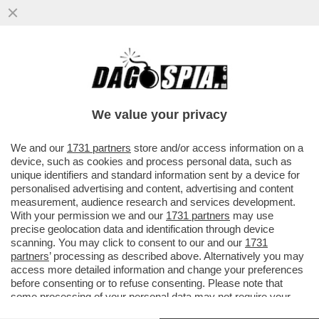
IL DIVANO DEI GIUSTI/2 - E IN CHIARO CHE
VEDIAMO? VI DICO SUBITO CHE RAI TRE
PASSA IN PRIMA VISIONE
We value your privacy
VAI ALL'ARTICOLO
We and our
1731 partners
store and/or access information on a
device, such as cookies and process personal data, such as
unique identifiers and standard information sent by a device for
personalised advertising and content, advertising and content
measurement, audience research and services development.
With your permission we and our
1731 partners
may use
precise geolocation data and identification through device
scanning. You may click to consent to our and our
1731
partners
’ processing as described above. Alternatively you may
access more detailed information and change your preferences
before consenting or to refuse consenting. Please note that
some processing of your personal data may not require your
consent, but you have a right to object to such processing. Your