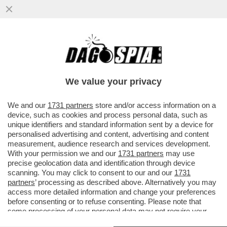
VIDEO-FLASH – GIUSEPPE CONTE INCALZA
MATTEO PIANTEDOSI SUL CASO CLAUDIA
CONTE: 'AVETE VISTO ...
We value your privacy
VAI ALL'ARTICOLO
We and our
1731 partners
store and/or access information on a
device, such as cookies and process personal data, such as
unique identifiers and standard information sent by a device for
personalised advertising and content, advertising and content
measurement, audience research and services development.
With your permission we and our
1731 partners
may use
precise geolocation data and identification through device
scanning. You may click to consent to our and our
1731
partners
’ processing as described above. Alternatively you may
access more detailed information and change your preferences
before consenting or to refuse consenting. Please note that
some processing of your personal data may not require your
consent, but you have a right to object to such processing. Your