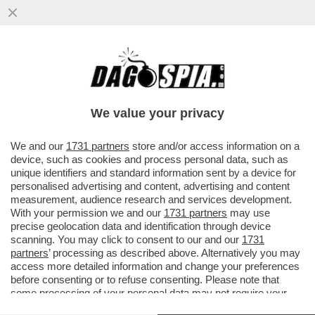
We value your privacy
We and our
1731 partners
store and/or access information on a
device, such as cookies and process personal data, such as
unique identifiers and standard information sent by a device for
personalised advertising and content, advertising and content
measurement, audience research and services development.
With your permission we and our
1731 partners
may use
precise geolocation data and identification through device
scanning. You may click to consent to our and our
1731
partners
’ processing as described above. Alternatively you may
access more detailed information and change your preferences
VIDEO-FLASH –
GIUSEPPE CONTE INCALZA MATTEO
before consenting or to refuse consenting. Please note that
some processing of your personal data may not require your
PIANTEDOSI SUL CASO CLAUDIA CONTE
: “AVETE
consent, but you have a right to object to such processing. Your
VISTO LA VICENDA DELLA MIA OMONIMA, DAGOSPIA