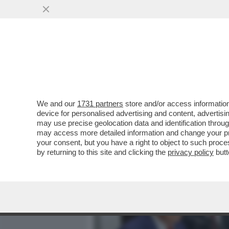
MEDIA E TV
POLITICA
We and our
1731 partners
store and/or access information
CHI COMANDA ALLA CASA 
device for personalised advertising and content, advert
MILIARDARI – SAM ALTMAN
may use precise geolocation data and identification throu
may access more detailed information and change your pre
VAI ALL'ARTICOLO
your consent, but you have a right to object to such proc
by returning to this site and clicking the
privacy policy
butt