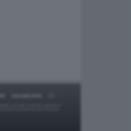
RT
DAGOARCHIVIO
ggetti o gli autori avessero qualcosa in
provvederà prontamente alla rimozione