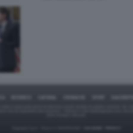
ICA
BUSINESS
CAFONAL
CRONACHE
SPORT
DAGOREPO
tate in larga parte prese da Internet,e quindi valutate di pubblico dominio. Se i so
ranno che da segnalarlo alla redazione - indirizzo e-mail rda@dagospia.com, che 
delle immagini utilizzate.
Dagospia S.p.A. - P.iva e c.f. 06163551002 -
CHI SIAMO
-
PRIVACY