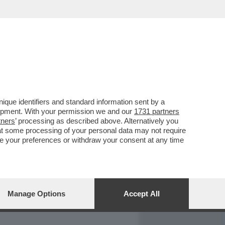
REPORT
DAGOARCHIVIO
que identifiers and standard information sent by a
lopment. With your permission we and our
1731 partners
tners
’ processing as described above. Alternatively you
at some processing of your personal data may not require
nge your preferences or withdraw your consent at any time
Manage Options
Accept All