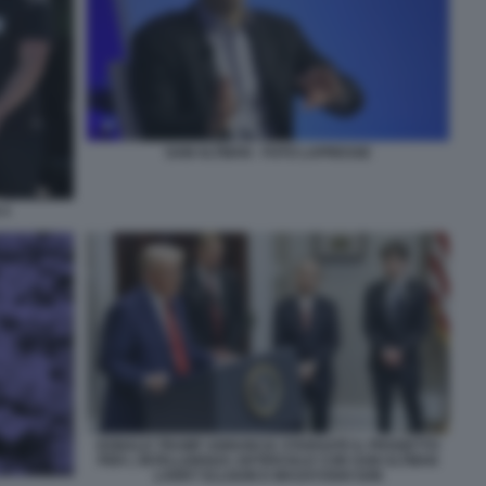
SAM ALTMAN - FOTO LAPRESSE
 4
DONALD TRUMP ANNUNCIA STARGATE IL PROGETTO
PER L INTELLIGENZA ARTIFICIALE CON SAM ALTMAN
LARRY ELLISON E MASAYOSHI SON