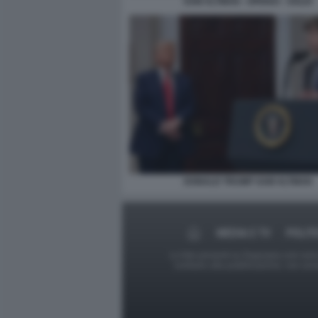
SAM ALTMAN - OPENAI - SOLDI
DONALD TRUMP SAM ALTMAN
MEDIA E TV
POLIT
Le foto presenti su Dagospia.com sono s
contrario alla pubblicazione, non av