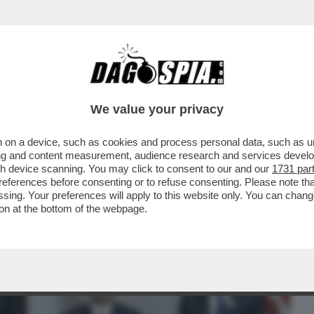
BUSINESS
CAFONAL
CRONACHE
SPORT
DAGO
We value your privacy
 on a device, such as cookies and process personal data, such as uni
BIANCA? FOLLI, TECNODESTRORSI E
ising and content measurement, audience research and services deve
 CON OPENAI STA ...
gh device scanning. You may click to consent to our and our
1731 par
ferences before consenting or to refuse consenting. Please note th
essing. Your preferences will apply to this website only. You can cha
on at the bottom of the webpage.