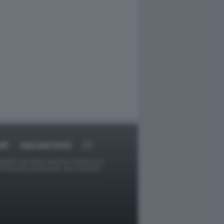
RT
DAGOARCHIVIO
ggetti o gli autori avessero qualcosa in
provvederà prontamente alla rimozione