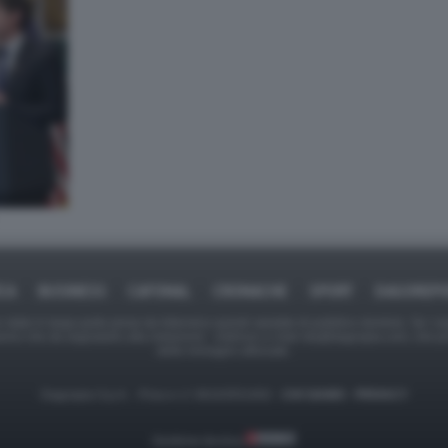
ICA
BUSINESS
CAFONAL
CRONACHE
SPORT
DAGOREPO
tate in larga parte prese da Internet,e quindi valutate di pubblico dominio. Se i so
ranno che da segnalarlo alla redazione - indirizzo e-mail rda@dagospia.com, che 
delle immagini utilizzate.
Dagospia S.p.A. - P.iva e c.f. 06163551002 -
CHI SIAMO
-
PRIVACY
Gestione tecnica