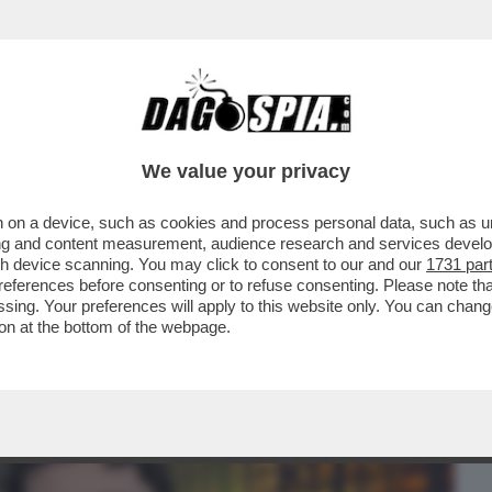
BUSINESS
CAFONAL
CRONACHE
SPORT
DAGO
We value your privacy
 on a device, such as cookies and process personal data, such as uni
BIANCA? FOLLI, TECNODESTRORSI E
ising and content measurement, audience research and services deve
 CON OPENAI STA ...
gh device scanning. You may click to consent to our and our
1731 par
ferences before consenting or to refuse consenting. Please note th
essing. Your preferences will apply to this website only. You can cha
on at the bottom of the webpage.