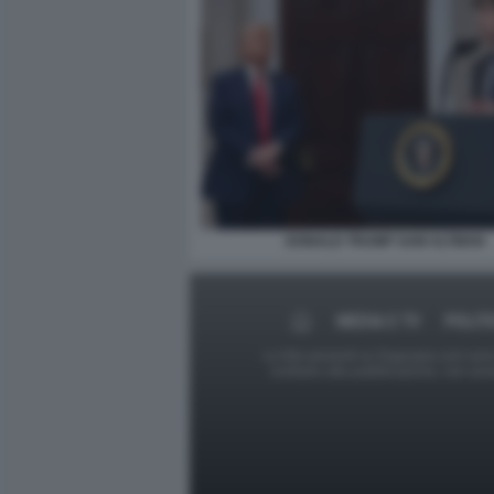
DONALD TRUMP SAM ALTMAN
MEDIA E TV
POLIT
Le foto presenti su Dagospia.com sono s
contrario alla pubblicazione, non av