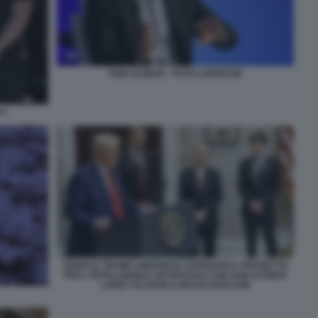
SAM ALTMAN - FOTO LAPRESSE
 4
DONALD TRUMP ANNUNCIA STARGATE IL PROGETTO
PER L INTELLIGENZA ARTIFICIALE CON SAM ALTMAN
LARRY ELLISON E MASAYOSHI SON