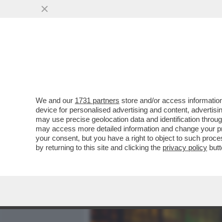
MEDIA E TV
POLITICA
We and our
1731 partners
store and/or access information
CHI COMANDA ALLA CASA 
device for personalised advertising and content, advert
MILIARDARI – SAM ALTMAN
may use precise geolocation data and identification throu
may access more detailed information and change your pre
VAI ALL'ARTICOLO
your consent, but you have a right to object to such proc
by returning to this site and clicking the
privacy policy
butt