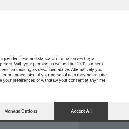
REPORT
DAGOARCHIVIO
que identifiers and standard information sent by a
lopment. With your permission we and our
1731 partners
tners
’ processing as described above. Alternatively you
at some processing of your personal data may not require
nge your preferences or withdraw your consent at any time
Manage Options
Accept All