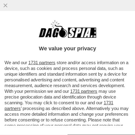
LE MODE PASSANO,JEAN PAUL TROILI
RESTA-CHI C’ERA ALLA PRESENTAZIONE
DEL SUO LIBRO A PALAZZO COLONNA
We value your privacy
VAI ALL'ARTICOLO
We and our
1731 partners
store and/or access information on a
device, such as cookies and process personal data, such as
unique identifiers and standard information sent by a device for
personalised advertising and content, advertising and content
measurement, audience research and services development.
With your permission we and our
1731 partners
may use
precise geolocation data and identification through device
scanning. You may click to consent to our and our
1731
partners
’ processing as described above. Alternatively you may
access more detailed information and change your preferences
before consenting or to refuse consenting. Please note that
some processing of your personal data may not require your
consent, but you have a right to object to such processing. Your