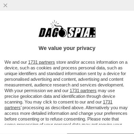
LE MODE PASSANO,JEAN PAUL TROILI
RESTA-CHI C’ERA ALLA PRESENTAZIONE
DEL SUO LIBRO A PALAZZO COLONNA
We value your privacy
VAI ALL'ARTICOLO
We and our
1731 partners
store and/or access information on a
device, such as cookies and process personal data, such as
unique identifiers and standard information sent by a device for
personalised advertising and content, advertising and content
measurement, audience research and services development.
With your permission we and our
1731 partners
may use
precise geolocation data and identification through device
scanning. You may click to consent to our and our
1731
partners
’ processing as described above. Alternatively you may
access more detailed information and change your preferences
before consenting or to refuse consenting. Please note that
some processing of your personal data may not require your
consent, but you have a right to object to such processing. Your