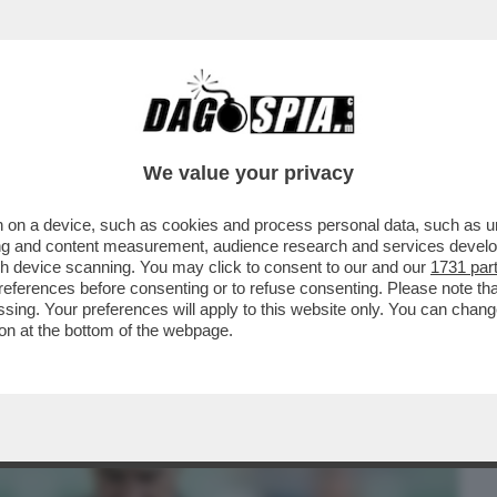
BUSINESS
CAFONAL
CRONACHE
SPORT
DAGO
We value your privacy
 on a device, such as cookies and process personal data, such as uni
 – MATTARELLA HA RIVELATO TUTTA LA
ising and content measurement, audience research and services deve
ADRA DI CALCIO...
gh device scanning. You may click to consent to our and our
1731 par
ferences before consenting or to refuse consenting. Please note th
essing. Your preferences will apply to this website only. You can cha
on at the bottom of the webpage.