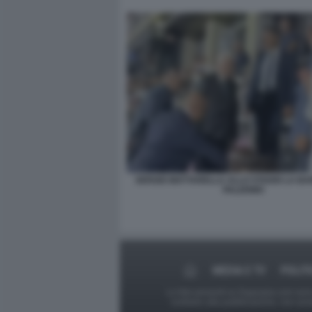
SERGIO MATTARELLA ALLO STADIO LA BA
PALERMO
MEDIA E TV
POLIT
Le foto presenti su Dagospia.com sono s
contrario alla pubblicazione, non av