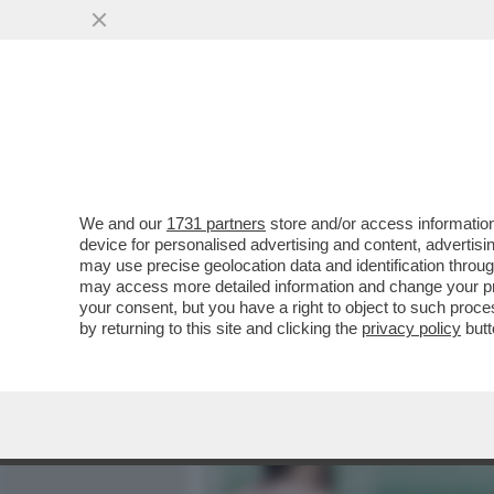
MEDIA E TV
POLITICA
We and our
1731 partners
store and/or access information
UN ULTRAS AL QUIRINALE
device for personalised advertising and content, advert
SUA PASSIONE PER LA SQU
may use precise geolocation data and identification throu
may access more detailed information and change your pre
VAI ALL'ARTICOLO
your consent, but you have a right to object to such proc
by returning to this site and clicking the
privacy policy
butt