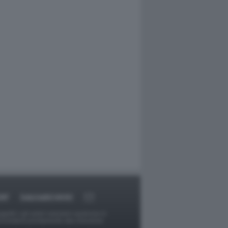
RT
DAGOARCHIVIO
ggetti o gli autori avessero qualcosa in
provvederà prontamente alla rimozione