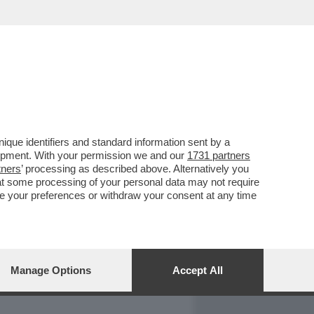
REPORT
DAGOARCHIVIO
que identifiers and standard information sent by a
lopment. With your permission we and our
1731 partners
tners
’ processing as described above. Alternatively you
at some processing of your personal data may not require
nge your preferences or withdraw your consent at any time
Manage Options
Accept All