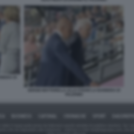
RBERA DI
SERGIO MATTARELLA ALLO STADIO LA BARBERA DI
PALERMO
ICA
BUSINESS
CAFONAL
CRONACHE
SPORT
DAGOREPO
tate in larga parte prese da Internet,e quindi valutate di pubblico dominio. Se i so
ranno che da segnalarlo alla redazione - indirizzo e-mail rda@dagospia.com, che 
delle immagini utilizzate.