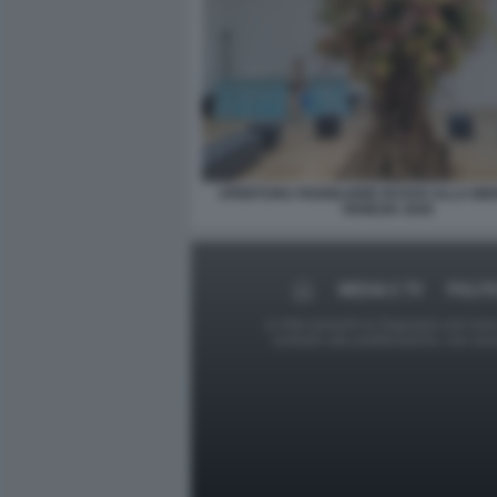
APERTURA PADIGLIONE RUSSO ALLA BIE
VENEZIA 2026
MEDIA E TV
POLIT
Le foto presenti su Dagospia.com sono s
contrario alla pubblicazione, non av