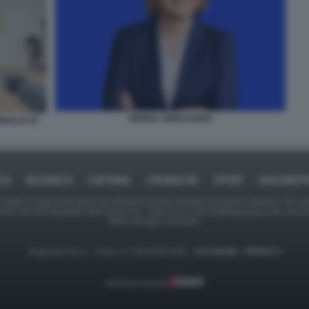
HENNA VIRKKUNEN
NNALE DI
ICA
BUSINESS
CAFONAL
CRONACHE
SPORT
DAGOREPO
tate in larga parte prese da Internet,e quindi valutate di pubblico dominio. Se i so
ranno che da segnalarlo alla redazione - indirizzo e-mail rda@dagospia.com, che 
delle immagini utilizzate.
Dagospia S.p.A. - P.iva e c.f. 06163551002 -
CHI SIAMO
-
PRIVACY
Gestione tecnica