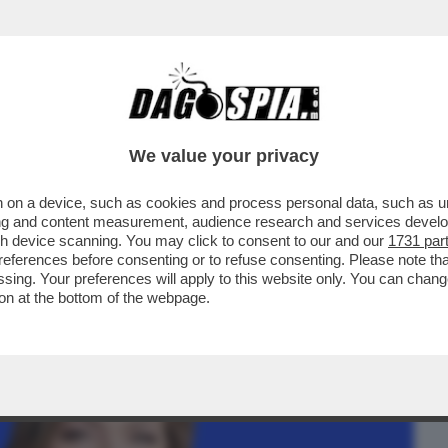
BUSINESS
CAFONAL
CRONACHE
SPORT
DAGO
We value your privacy
 on a device, such as cookies and process personal data, such as uni
RO CONTRO LA PRESENZA DELLA RUSSIA
ising and content measurement, audience research and services deve
LARI…
gh device scanning. You may click to consent to our and our
1731 par
ferences before consenting or to refuse consenting. Please note th
essing. Your preferences will apply to this website only. You can cha
on at the bottom of the webpage.