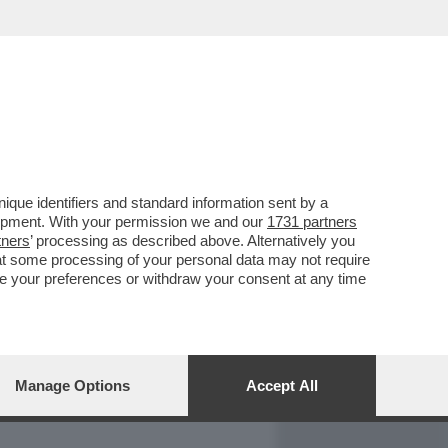
REPORT
DAGOARCHIVIO
que identifiers and standard information sent by a
lopment. With your permission we and our
1731 partners
tners
’ processing as described above. Alternatively you
at some processing of your personal data may not require
nge your preferences or withdraw your consent at any time
Manage Options
Accept All