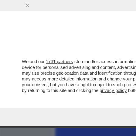
MEDIA E TV
POLITICA
We and our
1731 partners
store and/or access information
L’EUROPA SPARA ALZO ZE
device for personalised advertising and content, advert
ALLA BIENNALE. E FAZZO
may use precise geolocation data and identification throu
may access more detailed information and change your pre
VAI ALL'ARTICOLO
your consent, but you have a right to object to such proc
by returning to this site and clicking the
privacy policy
butt