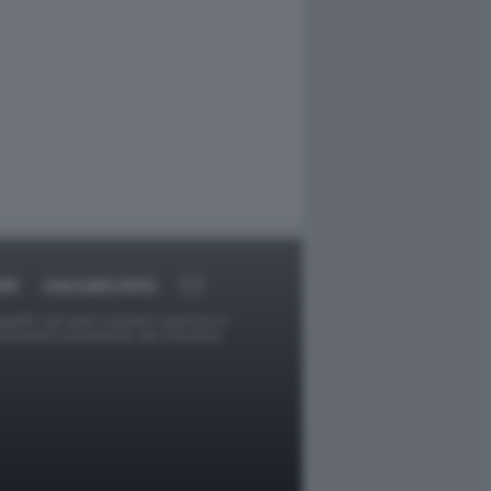
RT
DAGOARCHIVIO
ggetti o gli autori avessero qualcosa in
provvederà prontamente alla rimozione