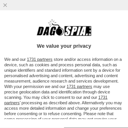
DAGO-CHIESA – ‘’SE DAVVERO BALDA
AVESSE PASSATO INFORMAZIONI,
ANDREBBE IMMEDIATAMENTE
We value your privacy
SANTIFICATO"
VAI ALL'ARTICOLO
We and our
1731 partners
store and/or access information on a
device, such as cookies and process personal data, such as
unique identifiers and standard information sent by a device for
personalised advertising and content, advertising and content
measurement, audience research and services development.
With your permission we and our
1731 partners
may use
precise geolocation data and identification through device
scanning. You may click to consent to our and our
1731
partners
’ processing as described above. Alternatively you may
access more detailed information and change your preferences
before consenting or to refuse consenting. Please note that
some processing of your personal data may not require your
consent, but you have a right to object to such processing. Your