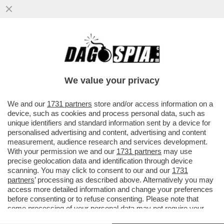
DAGO-CHIESA – ‘’SE DAVVERO BALDA
AVESSE PASSATO INFORMAZIONI,
ANDREBBE IMMEDIATAMENTE
We value your privacy
SANTIFICATO"
VAI ALL'ARTICOLO
We and our
1731 partners
store and/or access information on a
device, such as cookies and process personal data, such as
unique identifiers and standard information sent by a device for
personalised advertising and content, advertising and content
measurement, audience research and services development.
With your permission we and our
1731 partners
may use
precise geolocation data and identification through device
scanning. You may click to consent to our and our
1731
partners
’ processing as described above. Alternatively you may
access more detailed information and change your preferences
before consenting or to refuse consenting. Please note that
some processing of your personal data may not require your
consent, but you have a right to object to such processing. Your