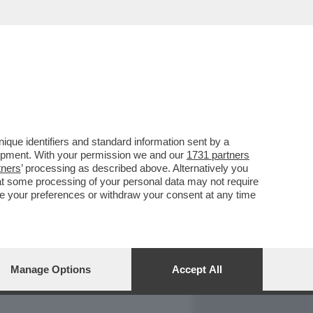
REPORT
DAGOARCHIVIO
que identifiers and standard information sent by a
lopment. With your permission we and our
1731 partners
tners
’ processing as described above. Alternatively you
at some processing of your personal data may not require
nge your preferences or withdraw your consent at any time
Manage Options
Accept All