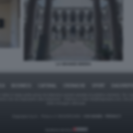
LA GRANDE BRERA
ICA
BUSINESS
CAFONAL
CRONACHE
SPORT
DAGOREPO
tate in larga parte prese da Internet,e quindi valutate di pubblico dominio. Se i so
ranno che da segnalarlo alla redazione - indirizzo e-mail rda@dagospia.com, che 
delle immagini utilizzate.
Dagospia S.p.A. - P.iva e c.f. 06163551002 -
CHI SIAMO
-
PRIVACY
Gestione tecnica