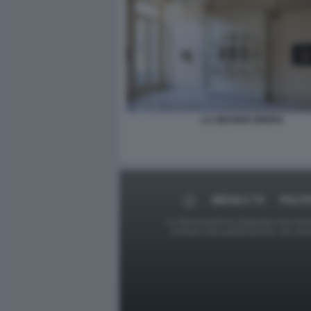
LA GRANDE BRERA
MEDIA E TV
POLIT
Le foto presenti su Dagospia.com sono s
contrario alla pubblicazione, non av