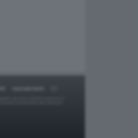
RT
DAGOARCHIVIO
ggetti o gli autori avessero qualcosa in
provvederà prontamente alla rimozione