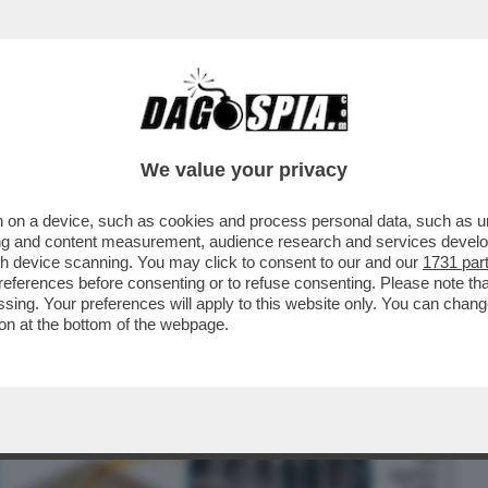
BUSINESS
CAFONAL
CRONACHE
SPORT
DAGO
We value your privacy
 on a device, such as cookies and process personal data, such as uni
APRE A MILANO LA 'GRANDE BRERA', ERA
ising and content measurement, audience research and services deve
gh device scanning. You may click to consent to our and our
1731 par
ferences before consenting or to refuse consenting. Please note th
essing. Your preferences will apply to this website only. You can cha
on at the bottom of the webpage.