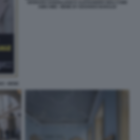
GENNARO SANGIULIANO E ALESSANDRO GIULI COME
AMICI MIEI - MEME BY EDOARDO BARALDI
NO - MEME