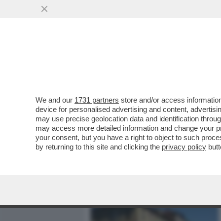
MEDIA E TV
POLITICA
We and our
1731 partners
store and/or access information
DOPO 52 ANNI DI ATTESA 
device for personalised advertising and content, advert
UNO DEGLI OBIETTIVI DI...
may use precise geolocation data and identification throu
may access more detailed information and change your pre
VAI ALL'ARTICOLO
your consent, but you have a right to object to such proc
by returning to this site and clicking the
privacy policy
butt