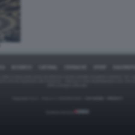
ICA
BUSINESS
CAFONAL
CRONACHE
SPORT
DAGOREPO
tate in larga parte prese da Internet,e quindi valutate di pubblico dominio. Se i so
ranno che da segnalarlo alla redazione - indirizzo e-mail rda@dagospia.com, che 
delle immagini utilizzate.
Dagospia S.p.A. - P.iva e c.f. 06163551002 -
CHI SIAMO
-
PRIVACY
Gestione tecnica