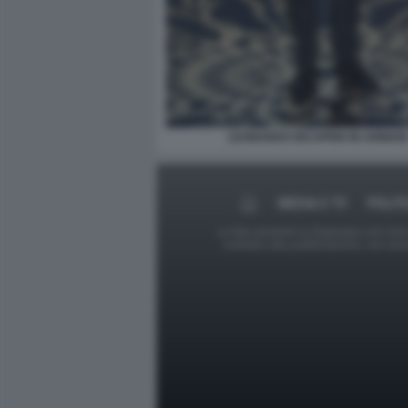
LEONARDO DICAPRIO IN ARMANI
MEDIA E TV
POLIT
Le foto presenti su Dagospia.com sono s
contrario alla pubblicazione, non av