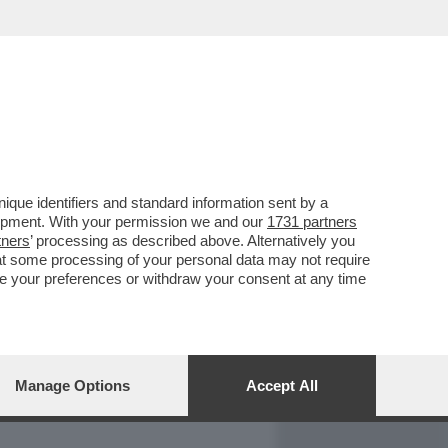
REPORT
DAGOARCHIVIO
que identifiers and standard information sent by a
lopment. With your permission we and our
1731 partners
tners
’ processing as described above. Alternatively you
at some processing of your personal data may not require
nge your preferences or withdraw your consent at any time
Manage Options
Accept All