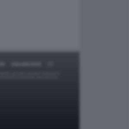
RT
DAGOARCHIVIO
ggetti o gli autori avessero qualcosa in
provvederà prontamente alla rimozione