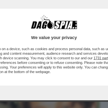
BUSINESS
CAFONAL
CRONACHE
SPORT
DAGO
We value your privacy
 on a device, such as cookies and process personal data, such as uni
ANIC? MAI PENTITO DI AVERLO FATTO. MI
ising and content measurement, audience research and services deve
À DI...'
gh device scanning. You may click to consent to our and our
1731 par
ferences before consenting or to refuse consenting. Please note th
essing. Your preferences will apply to this website only. You can cha
on at the bottom of the webpage.