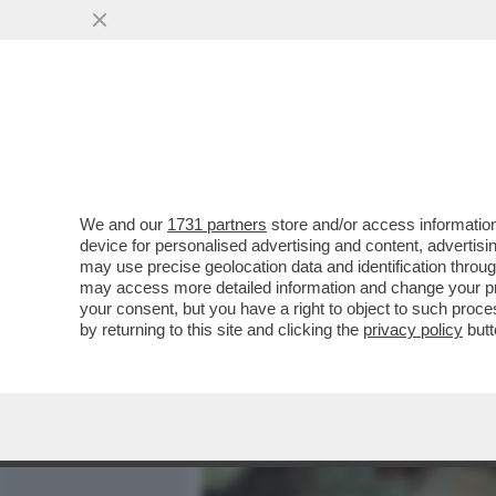
MEDIA E TV
POLITICA
We and our
1731 partners
store and/or access information
LEONARDO DICAPRIO: 'TIT
device for personalised advertising and content, advert
HA DATO LA GRANDE LIBERT
may use precise geolocation data and identification throu
may access more detailed information and change your pre
VAI ALL'ARTICOLO
your consent, but you have a right to object to such proc
by returning to this site and clicking the
privacy policy
butt