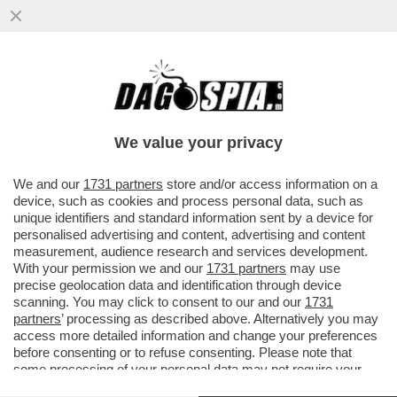
E MENO MALE CHE FAZIO NON VOLEVA
FARE IL MARTIRE – FABIOLO SI CONGEDA
DALLA RAI E...
We value your privacy
VAI ALL'ARTICOLO
We and our
1731 partners
store and/or access information on a
device, such as cookies and process personal data, such as
unique identifiers and standard information sent by a device for
personalised advertising and content, advertising and content
measurement, audience research and services development.
With your permission we and our
1731 partners
may use
precise geolocation data and identification through device
scanning. You may click to consent to our and our
1731
partners
’ processing as described above. Alternatively you may
access more detailed information and change your preferences
before consenting or to refuse consenting. Please note that
some processing of your personal data may not require your
consent, but you have a right to object to such processing. Your