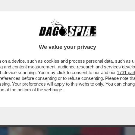
BUSINESS
CAFONAL
CRONACHE
SPORT
DAGO
We value your privacy
 on a device, such as cookies and process personal data, such as uni
NON VOLEVA FARE IL MARTIRE – FABIOLO
ising and content measurement, audience research and services deve
.
gh device scanning. You may click to consent to our and our
1731 par
ferences before consenting or to refuse consenting. Please note th
essing. Your preferences will apply to this website only. You can cha
on at the bottom of the webpage.