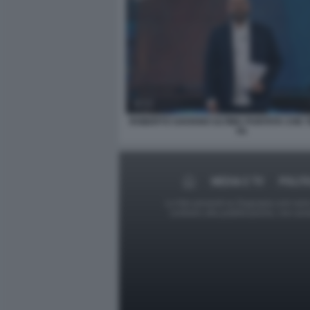
ROBERTO SAVIANO ULTIMA PUNTATA CHE 
FA
MEDIA E TV
POLIT
Le foto presenti su Dagospia.com sono s
contrario alla pubblicazione, non av