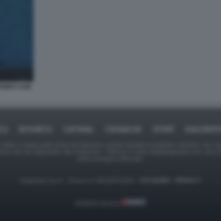
TEMPO CHE
ICA
BUSINESS
CAFONAL
CRONACHE
SPORT
DAGOREPO
tate in larga parte prese da Internet,e quindi valutate di pubblico dominio. Se i so
ranno che da segnalarlo alla redazione - indirizzo e-mail rda@dagospia.com, che 
delle immagini utilizzate.
Dagospia S.p.A. - P.iva e c.f. 06163551002 -
CHI SIAMO
-
PRIVACY
Gestione tecnica