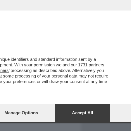
REPORT
DAGOARCHIVIO
que identifiers and standard information sent by a
lopment. With your permission we and our
1731 partners
tners
’ processing as described above. Alternatively you
at some processing of your personal data may not require
nge your preferences or withdraw your consent at any time
Manage Options
Accept All