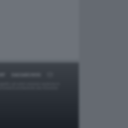
RT
DAGOARCHIVIO
ggetti o gli autori avessero qualcosa in
provvederà prontamente alla rimozione