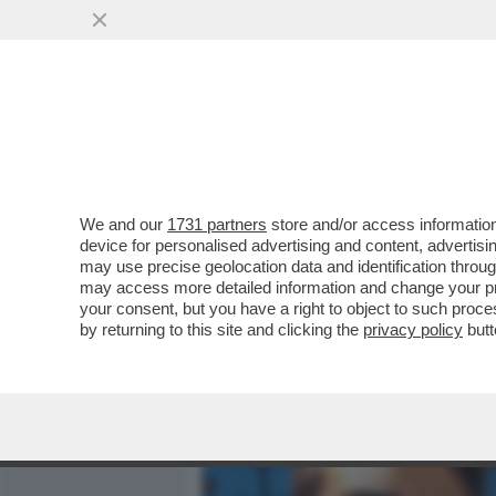
MEDIA E TV
POLITICA
We and our
1731 partners
store and/or access information
E MENO MALE CHE FAZIO 
device for personalised advertising and content, advert
SI CONGEDA DALLA RAI E..
may use precise geolocation data and identification throu
may access more detailed information and change your pre
VAI ALL'ARTICOLO
your consent, but you have a right to object to such proc
by returning to this site and clicking the
privacy policy
butt