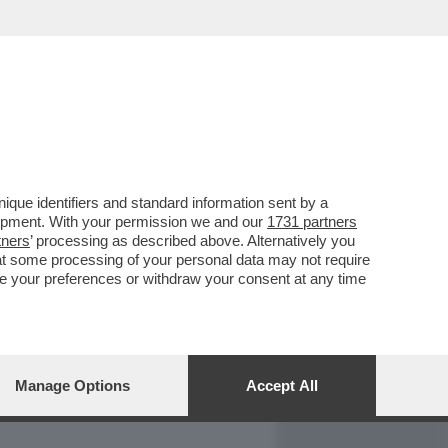
REPORT
DAGOARCHIVIO
que identifiers and standard information sent by a
lopment. With your permission we and our
1731 partners
tners
’ processing as described above. Alternatively you
at some processing of your personal data may not require
nge your preferences or withdraw your consent at any time
Manage Options
Accept All