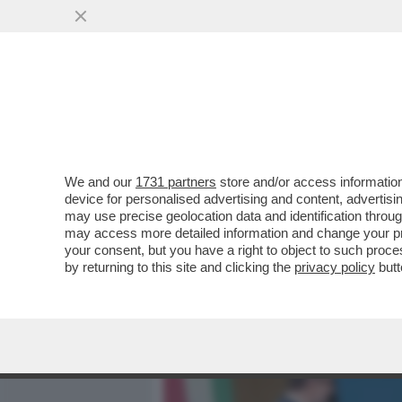
MEDIA E TV
POLITICA
We and our
1731 partners
store and/or access information
E MENO MALE CHE FAZIO 
device for personalised advertising and content, advert
SI CONGEDA DALLA RAI E..
may use precise geolocation data and identification throu
may access more detailed information and change your pre
VAI ALL'ARTICOLO
your consent, but you have a right to object to such proc
by returning to this site and clicking the
privacy policy
butt