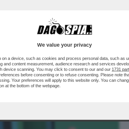
BUSINESS
CAFONAL
CRONACHE
SPORT
DAGO
We value your privacy
 on a device, such as cookies and process personal data, such as uni
NON VOLEVA FARE IL MARTIRE – FABIOLO
ising and content measurement, audience research and services deve
.
gh device scanning. You may click to consent to our and our
1731 par
ferences before consenting or to refuse consenting. Please note th
essing. Your preferences will apply to this website only. You can cha
on at the bottom of the webpage.