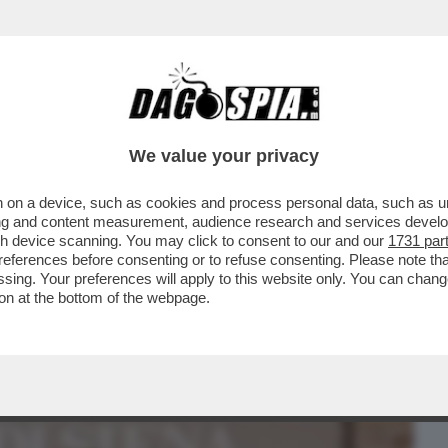
BUSINESS
CAFONAL
CRONACHE
SPORT
DAGO
We value your privacy
 on a device, such as cookies and process personal data, such as uni
A DI CALTAGIRONE AL PALIO BANCARIO DI
ising and content measurement, audience research and services deve
TATA
gh device scanning. You may click to consent to our and our
1731 par
ferences before consenting or to refuse consenting. Please note th
essing. Your preferences will apply to this website only. You can cha
on at the bottom of the webpage.