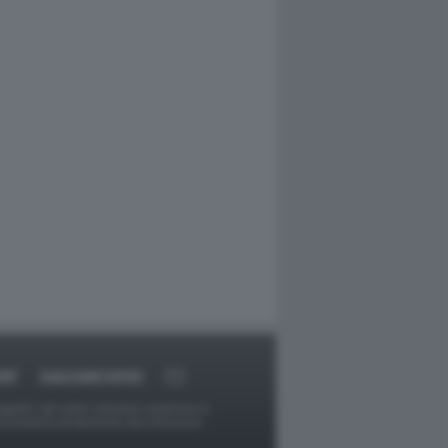
RT
DAGOARCHIVIO
ggetti o gli autori avessero qualcosa in
provvederà prontamente alla rimozione