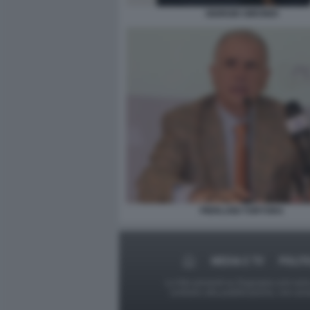
GIORGIO GIRONDI
PIERLUIGI TORTORA
MEDIA E TV
POLIT
Le foto presenti su Dagospia.com sono s
contrario alla pubblicazione, non av