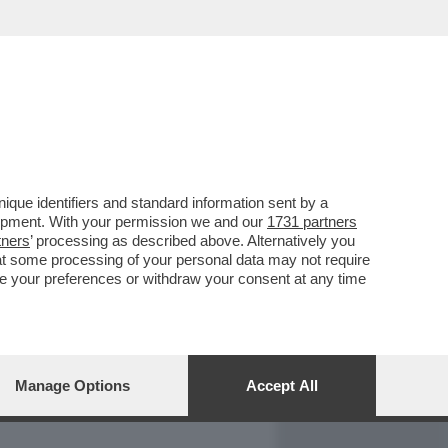
REPORT
DAGOARCHIVIO
que identifiers and standard information sent by a
lopment. With your permission we and our
1731 partners
tners
’ processing as described above. Alternatively you
at some processing of your personal data may not require
nge your preferences or withdraw your consent at any time
Manage Options
Accept All