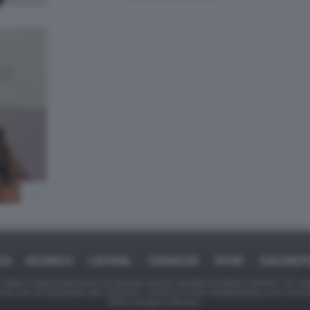
ICA
BUSINESS
CAFONAL
CRONACHE
SPORT
DAGOREPO
tate in larga parte prese da Internet,e quindi valutate di pubblico dominio. Se i so
ranno che da segnalarlo alla redazione - indirizzo e-mail rda@dagospia.com, che 
delle immagini utilizzate.