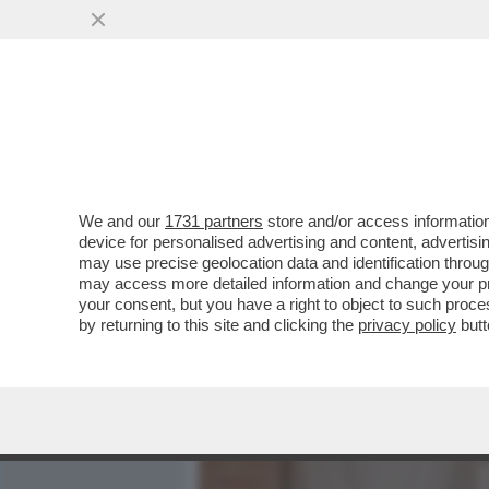
MEDIA E TV
POLITICA
We and our
1731 partners
store and/or access information
FERMI TUTTI! LA VITTORI
device for personalised advertising and content, advert
SIENA NON APPARE SCON
may use precise geolocation data and identification throu
may access more detailed information and change your pre
VAI ALL'ARTICOLO
your consent, but you have a right to object to such proc
by returning to this site and clicking the
privacy policy
butt