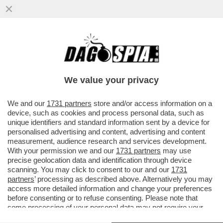
CHE PAPOCCHIO! LA PATACCA DELLA
PARTECIPAZIONE A SUA INSAPUTA DI
BERGOGLIO A SANREMO:DAGOREPORT
We value your privacy
VAI ALL'ARTICOLO
We and our
1731 partners
store and/or access information on a
device, such as cookies and process personal data, such as
unique identifiers and standard information sent by a device for
personalised advertising and content, advertising and content
measurement, audience research and services development.
With your permission we and our
1731 partners
may use
precise geolocation data and identification through device
scanning. You may click to consent to our and our
1731
partners
’ processing as described above. Alternatively you may
access more detailed information and change your preferences
before consenting or to refuse consenting. Please note that
some processing of your personal data may not require your
consent, but you have a right to object to such processing. Your