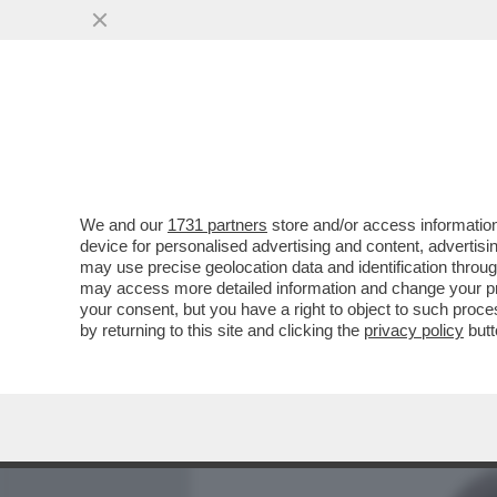
MEDIA E TV
POLITICA
We and our
1731 partners
store and/or access information
CHE PAPOCCHIO! LA PATA
device for personalised advertising and content, advert
INSAPUTA DI BERGOGLIO
may use precise geolocation data and identification throu
may access more detailed information and change your pre
VAI ALL'ARTICOLO
your consent, but you have a right to object to such proc
by returning to this site and clicking the
privacy policy
butt