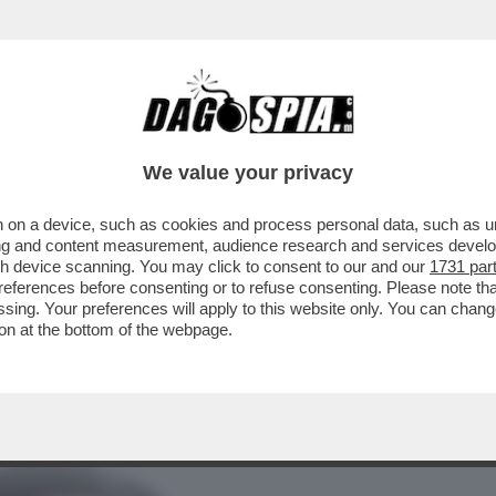
BUSINESS
CAFONAL
CRONACHE
SPORT
DAGO
We value your privacy
 on a device, such as cookies and process personal data, such as uni
CCA DELLA PARTECIPAZIONE A SUA
ising and content measurement, audience research and services deve
 A SANREMO:DAGOREPORT
gh device scanning. You may click to consent to our and our
1731 par
ferences before consenting or to refuse consenting. Please note th
essing. Your preferences will apply to this website only. You can cha
on at the bottom of the webpage.