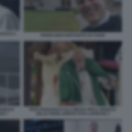
NCESCO 1
PADRE ENZO FORTUNATO AD ASSISI
IUBILEO
PAPA FRANCESCO ALLA MESSA PER IL GIUBILEO
SE 3
DELLE FORZE ARMATE FOTO LAPRESSE 4