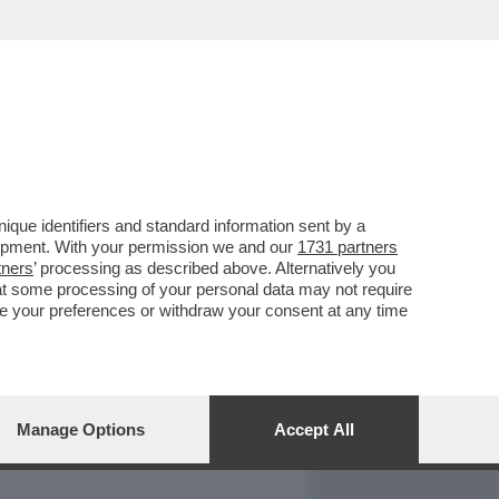
REPORT
DAGOARCHIVIO
que identifiers and standard information sent by a
lopment. With your permission we and our
1731 partners
tners
’ processing as described above. Alternatively you
at some processing of your personal data may not require
nge your preferences or withdraw your consent at any time
Manage Options
Accept All