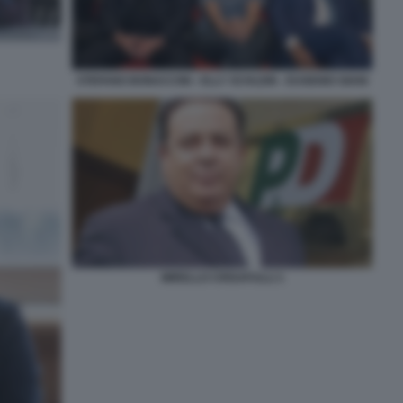
STEFANO BONACCINI - ELLY SCHLEIN - EUGENIO GIANI
MIRELLO CRISAFULLI 1