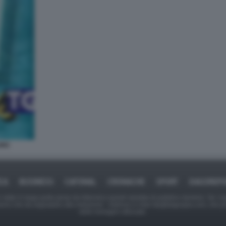
993
ICA
BUSINESS
CAFONAL
CRONACHE
SPORT
DAGOREPO
tate in larga parte prese da Internet,e quindi valutate di pubblico dominio. Se i so
ranno che da segnalarlo alla redazione - indirizzo e-mail rda@dagospia.com, che 
delle immagini utilizzate.