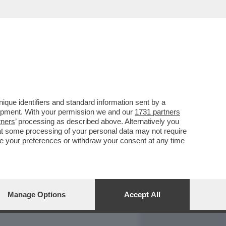
REPORT
DAGOARCHIVIO
que identifiers and standard information sent by a
lopment. With your permission we and our
1731 partners
tners
’ processing as described above. Alternatively you
at some processing of your personal data may not require
nge your preferences or withdraw your consent at any time
Manage Options
Accept All