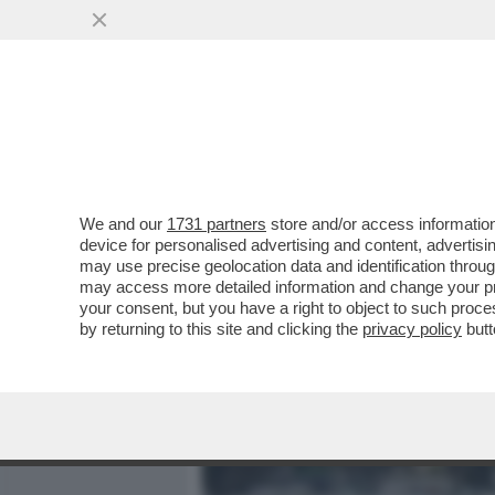
MEDIA E TV
POLITICA
We and our
1731 partners
store and/or access information
C’È UN NODO CHE STA SPA
device for personalised advertising and content, advert
SCHLEIN VUOLE FARE LEI 
may use precise geolocation data and identification throu
may access more detailed information and change your pre
VAI ALL'ARTICOLO
your consent, but you have a right to object to such proc
by returning to this site and clicking the
privacy policy
butt