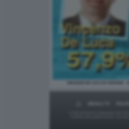
VINCENZO DE LUCA DA GIOVANE - 1
MEDIA E TV
POLIT
Le foto presenti su Dagospia.com sono s
contrario alla pubblicazione, non av