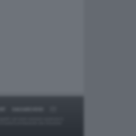
RT
DAGOARCHIVIO
ggetti o gli autori avessero qualcosa in
provvederà prontamente alla rimozione