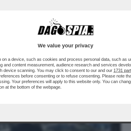
BUSINESS
CAFONAL
CRONACHE
SPORT
DAGO
We value your privacy
 on a device, such as cookies and process personal data, such as uni
CCANDO I PARTITI: LE PREFERENZE –
ising and content measurement, audience research and services deve
LE LISTE
gh device scanning. You may click to consent to our and our
1731 par
ferences before consenting or to refuse consenting. Please note th
essing. Your preferences will apply to this website only. You can cha
on at the bottom of the webpage.