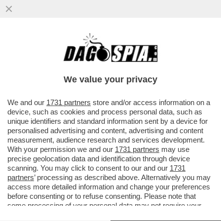
We value your privacy
We and our
1731 partners
store and/or access information on a
device, such as cookies and process personal data, such as
unique identifiers and standard information sent by a device for
personalised advertising and content, advertising and content
measurement, audience research and services development.
With your permission we and our
1731 partners
may use
precise geolocation data and identification through device
scanning. You may click to consent to our and our
1731
partners
’ processing as described above. Alternatively you may
access more detailed information and change your preferences
before consenting or to refuse consenting. Please note that
SOLO CHE ANDAVAMO DI SCHIENA…RICONOSCETE
some processing of your personal data may not require your
'STA BELLA GEISHA?
TRA LA MAESTOSITÀ DEI
consent, but you have a right to object to such processing. Your