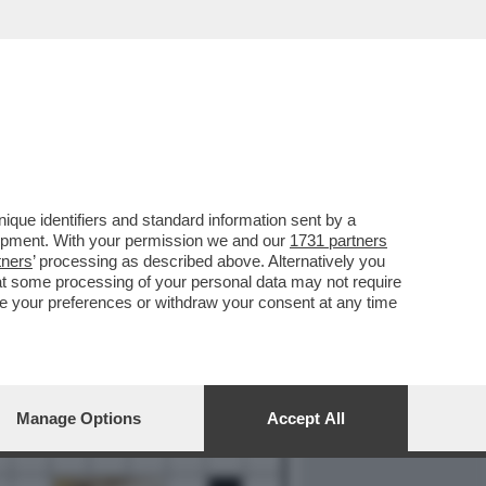
REPORT
DAGOARCHIVIO
que identifiers and standard information sent by a
lopment. With your permission we and our
1731 partners
tners
’ processing as described above. Alternatively you
at some processing of your personal data may not require
nge your preferences or withdraw your consent at any time
Manage Options
Accept All