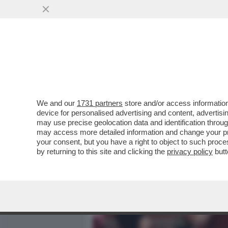
MEDIA E TV
POLITICA
We and our
1731 partners
store and/or access information
device for personalised advertising and content, advert
may use precise geolocation data and identification throu
may access more detailed information and change your pre
your consent, but you have a right to object to such proc
by returning to this site and clicking the
privacy policy
butt