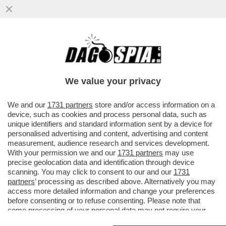
We value your privacy
We and our
1731 partners
store and/or access information on a
device, such as cookies and process personal data, such as
unique identifiers and standard information sent by a device for
personalised advertising and content, advertising and content
measurement, audience research and services development.
With your permission we and our
1731 partners
may use
precise geolocation data and identification through device
scanning. You may click to consent to our and our
1731
partners
’ processing as described above. Alternatively you may
access more detailed information and change your preferences
“LA POLITICA? MI RIESCE BENE. QUINDI CHISSÀ,
before consenting or to refuse consenting. Please note that
MAGARI AVREI POTUTO FARLO: AMO DIFENDERE I
some processing of your personal data may not require your
DIRITTI, FA PARTE DEL MIO CARATTERE”
- LA
consent, but you have a right to object to such processing. Your
PATRIOTA CLAUDIA GERINI, AMICA DI ARIANNA