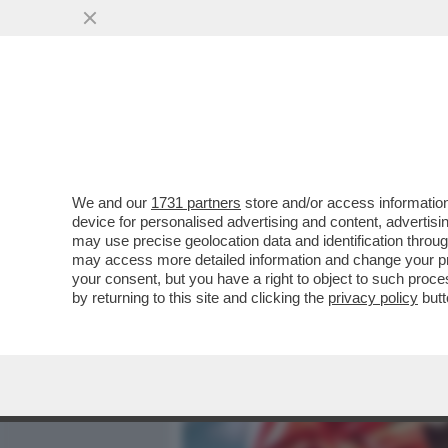
MEDIA E TV
POLITICA
We and our
1731 partners
store and/or access information
device for personalised advertising and content, advert
may use precise geolocation data and identification throu
may access more detailed information and change your pre
your consent, but you have a right to object to such proc
by returning to this site and clicking the
privacy policy
butt