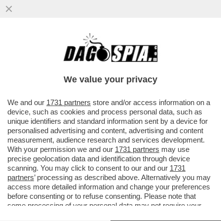
We value your privacy
We and our
1731 partners
store and/or access information on a
device, such as cookies and process personal data, such as
unique identifiers and standard information sent by a device for
personalised advertising and content, advertising and content
measurement, audience research and services development.
With your permission we and our
1731 partners
may use
precise geolocation data and identification through device
scanning. You may click to consent to our and our
1731
partners
’ processing as described above. Alternatively you may
access more detailed information and change your preferences
"PIANTEDOSI? È PARTITO BENE, POI SI È UN PO’
before consenting or to refuse consenting. Please note that
PERSO PER STRADA" (È STATO FULMINATO DAGLI
some processing of your personal data may not require your
OCCHIONI DI CLAUDIA CONTE)
- L’EX CAPO DELLA
consent, but you have a right to object to such processing. Your