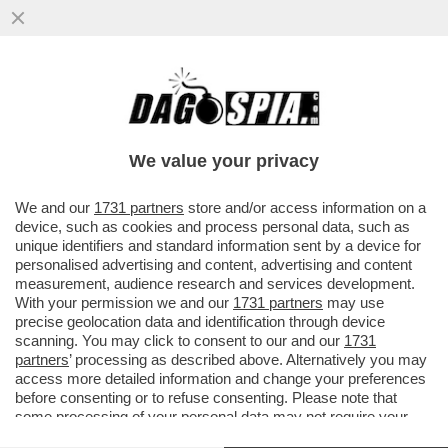
We value your privacy
We and our
1731 partners
store and/or access information on a
device, such as cookies and process personal data, such as
unique identifiers and standard information sent by a device for
personalised advertising and content, advertising and content
measurement, audience research and services development.
With your permission we and our
1731 partners
may use
precise geolocation data and identification through device
scanning. You may click to consent to our and our
1731
partners
’ processing as described above. Alternatively you may
access more detailed information and change your preferences
before consenting or to refuse consenting. Please note that
DAGOREPORT-
LA ''SAE'' L’ULTIMA?
some processing of your personal data may not require your
PROSSIMAMENTE IN EDICOLA “LA STAMPA
consent, but you have a right to object to such processing. Your
D’ABRUZZO”!
BATTUTACCE A PARTE, LA NOTIZIA