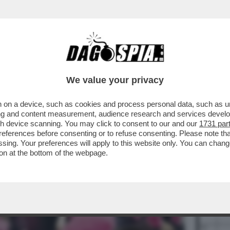
BUSINESS
CAFONAL
CRONACHE
SPORT
DAGO
We value your privacy
 on a device, such as cookies and process personal data, such as uni
ising and content measurement, audience research and services deve
gh device scanning. You may click to consent to our and our
1731 par
ferences before consenting or to refuse consenting. Please note th
essing. Your preferences will apply to this website only. You can cha
on at the bottom of the webpage.