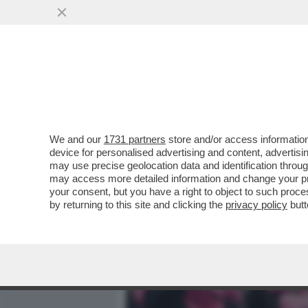
MEDIA E TV
POLITICA
We and our
1731 partners
store and/or access information
device for personalised advertising and content, advert
may use precise geolocation data and identification throu
may access more detailed information and change your pre
your consent, but you have a right to object to such proc
by returning to this site and clicking the
privacy policy
butt