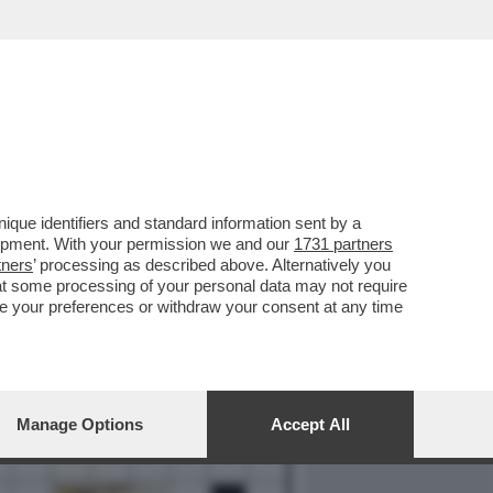
REPORT
DAGOARCHIVIO
que identifiers and standard information sent by a
lopment. With your permission we and our
1731 partners
tners
’ processing as described above. Alternatively you
at some processing of your personal data may not require
nge your preferences or withdraw your consent at any time
Manage Options
Accept All