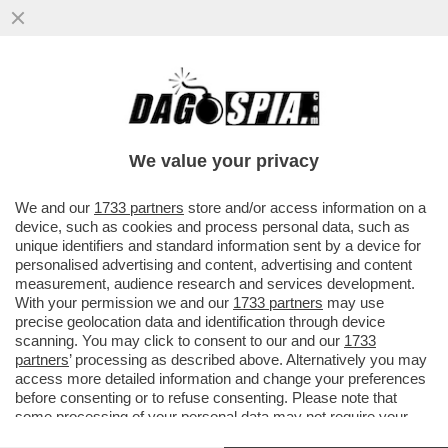
We value your privacy
We and our
1733 partners
store and/or access information on a
device, such as cookies and process personal data, such as
unique identifiers and standard information sent by a device for
personalised advertising and content, advertising and content
measurement, audience research and services development.
With your permission we and our
1733 partners
may use
precise geolocation data and identification through device
scanning. You may click to consent to our and our
1733
partners
’ processing as described above. Alternatively you may
access more detailed information and change your preferences
before consenting or to refuse consenting. Please note that
DAGONEWS -
L’INTERVISTA DI FRANCESCHINI A
some processing of your personal data may not require your
“REPUBBLICA”
PIÙ CHE UNA DIFESA D’UFFICIO DI
consent, but you have a right to object to such processing. Your
ELLY SCHLEIN
È L’ESTREMO TENTATIVO DI “SU-