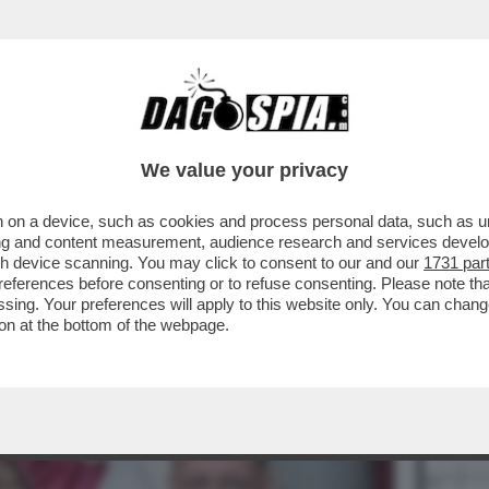
BUSINESS
CAFONAL
CRONACHE
SPORT
DAGO
We value your privacy
 on a device, such as cookies and process personal data, such as uni
ising and content measurement, audience research and services deve
gh device scanning. You may click to consent to our and our
1731 par
ferences before consenting or to refuse consenting. Please note th
essing. Your preferences will apply to this website only. You can cha
on at the bottom of the webpage.