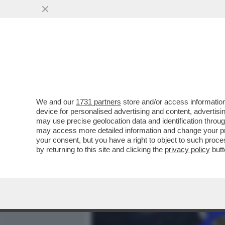
MEDIA E TV
POLITICA
We and our
1731 partners
store and/or access information
device for personalised advertising and content, advert
may use precise geolocation data and identification throu
may access more detailed information and change your pre
your consent, but you have a right to object to such proc
by returning to this site and clicking the
privacy policy
butt