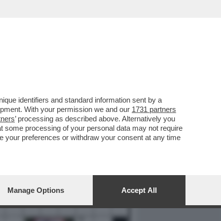
REPORT
DAGOARCHIVIO
que identifiers and standard information sent by a
lopment. With your permission we and our
1731 partners
tners
’ processing as described above. Alternatively you
at some processing of your personal data may not require
nge your preferences or withdraw your consent at any time
Manage Options
Accept All