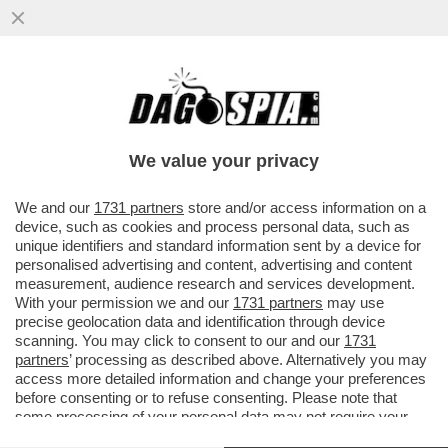
We value your privacy
We and our
1731 partners
store and/or access information on a
device, such as cookies and process personal data, such as
unique identifiers and standard information sent by a device for
personalised advertising and content, advertising and content
measurement, audience research and services development.
With your permission we and our
1731 partners
may use
precise geolocation data and identification through device
scanning. You may click to consent to our and our
1731
partners
’ processing as described above. Alternatively you may
access more detailed information and change your preferences
FERMI TUTTI: L’AMBASCIATORE DI SALVINI A MOSCA
before consenting or to refuse consenting. Please note that
STEFANO BELTRAME NON È GRADITO AL CREMLINO.
some processing of your personal data may not require your
E PENSARE CHE PASSAVA PURE PER UN
consent, but you have a right to object to such processing. Your