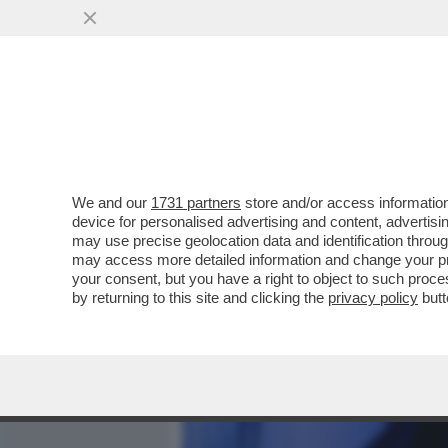
MEDIA E TV
POLITICA
We and our
1731 partners
store and/or access information
device for personalised advertising and content, advert
may use precise geolocation data and identification throu
may access more detailed information and change your pre
your consent, but you have a right to object to such proc
by returning to this site and clicking the
privacy policy
butt