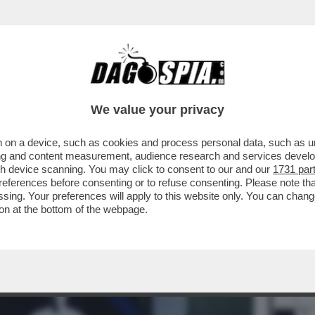
BUSINESS
CAFONAL
CRONACHE
SPORT
DAGO
We value your privacy
 on a device, such as cookies and process personal data, such as uni
ising and content measurement, audience research and services deve
gh device scanning. You may click to consent to our and our
1731 par
ferences before consenting or to refuse consenting. Please note th
essing. Your preferences will apply to this website only. You can cha
on at the bottom of the webpage.