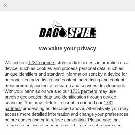
We value your privacy
We and our
1731 partners
store and/or access information on a
device, such as cookies and process personal data, such as
unique identifiers and standard information sent by a device for
personalised advertising and content, advertising and content
measurement, audience research and services development.
With your permission we and our
1731 partners
may use
precise geolocation data and identification through device
scanning. You may click to consent to our and our
1731
partners
’ processing as described above. Alternatively you may
access more detailed information and change your preferences
MON DIEU, VOLANO STRACCI TRA I SOVRANISTI
before consenting or to refuse consenting. Please note that
FRANCESI!
– MARINE LE PEN È INCAZZATISSIMA CON
some processing of your personal data may not require your
IL SUO DELFINO, JORDAN BARDELLA, CHE HA
consent, but you have a right to object to such processing. Your
SCONFESSATO LA LINEA TRACCIATA DALLA