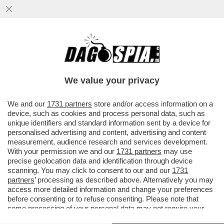
We value your privacy
We and our
1731 partners
store and/or access information on a
device, such as cookies and process personal data, such as
unique identifiers and standard information sent by a device for
personalised advertising and content, advertising and content
measurement, audience research and services development.
With your permission we and our
1731 partners
may use
precise geolocation data and identification through device
scanning. You may click to consent to our and our
1731
partners
’ processing as described above. Alternatively you may
access more detailed information and change your preferences
before consenting or to refuse consenting. Please note that
some processing of your personal data may not require your
consent, but you have a right to object to such processing. Your