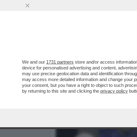
MEDIA E TV
POLITICA
We and our
1731 partners
store and/or access information
device for personalised advertising and content, advert
may use precise geolocation data and identification throu
may access more detailed information and change your pre
your consent, but you have a right to object to such proc
by returning to this site and clicking the
privacy policy
butt