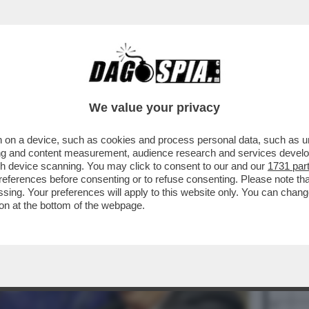
BUSINESS
CAFONAL
CRONACHE
SPORT
DAGO
We value your privacy
 on a device, such as cookies and process personal data, such as uni
ising and content measurement, audience research and services deve
gh device scanning. You may click to consent to our and our
1731 par
ferences before consenting or to refuse consenting. Please note th
essing. Your preferences will apply to this website only. You can cha
on at the bottom of the webpage.