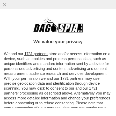
We value your privacy
We and our
1731 partners
store and/or access information on a
device, such as cookies and process personal data, such as
unique identifiers and standard information sent by a device for
personalised advertising and content, advertising and content
measurement, audience research and services development.
With your permission we and our
1731 partners
may use
precise geolocation data and identification through device
scanning. You may click to consent to our and our
1731
partners
’ processing as described above. Alternatively you may
access more detailed information and change your preferences
before consenting or to refuse consenting. Please note that
HAMILTON SBANDA TRA LE CURVE DELLA CULOIDE
some processing of your personal data may not require your
KIM KARDASHIAN: UFFICIALIZZATA LA LORO STORIA
consent, but you have a right to object to such processing. Your