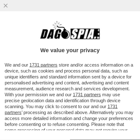
We value your privacy
We and our
1731 partners
store and/or access information on a
device, such as cookies and process personal data, such as
unique identifiers and standard information sent by a device for
personalised advertising and content, advertising and content
measurement, audience research and services development.
With your permission we and our
1731 partners
may use
precise geolocation data and identification through device
scanning. You may click to consent to our and our
1731
"JODAR È STRAORDINARIO, MI HA SPINTO AL LIMITE"
partners
’ processing as described above. Alternatively you may
- IL N.1 AL MONDO JANNIK SINNER RENDE ONORE AL
access more detailed information and change your preferences
GIOVANE TALENTO SPAGNOLO DOPO AVERLO
before consenting or to refuse consenting. Please note that
BATTUTO: “LE PROSSIME VOLTE SAPRÒ COSA
some processing of your personal data may not require your
ASPETTARMI” - NON CI SONO DUBBI CHE IL 19ENNE
consent, but you have a right to object to such processing. Your
RAFA JODAR, NUMERO 911 NEL MARZO 25 E OGGI