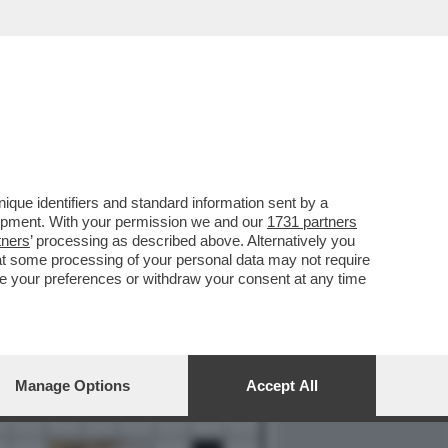
REPORT
DAGOARCHIVIO
que identifiers and standard information sent by a
lopment. With your permission we and our
1731 partners
tners
’ processing as described above. Alternatively you
at some processing of your personal data may not require
nge your preferences or withdraw your consent at any time
Manage Options
Accept All