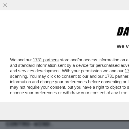
MEDIA E TV
POLITICA
BUSINESS
CAFON
We v
We and our
1731 partners
store and/or access information on a
and standard information sent by a device for personalised adv
and services development. With your permission we and our
17
scanning. You may click to consent to our and our
1731 partner
DAGO BUSINE$$ - FAZIO IN TRATT
information and change your preferences before consenting or t
may not require your consent, but you have a right to object to 
MATTEO COLANINNO - CALTA, RICU
change your preferences or withdraw your consent at any time by
IL GOVERNATORE E' STATO PERFET
the webpage.
LINDA, SBALLA GROS-PIETRO, TRA
UNA RACCOMANDATA DAL BENELUX P
CONTRO-WIND.