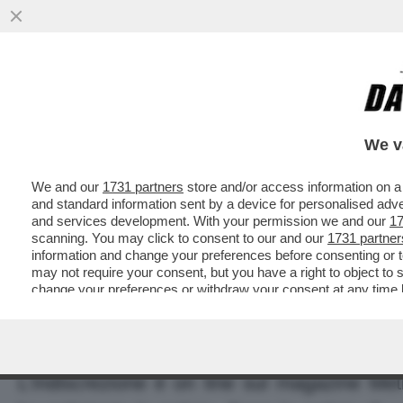
MEDIA E TV
POLITICA
BUSINESS
CAFON
We v
We and our
1731 partners
store and/or access information on a
and standard information sent by a device for personalised adv
and services development. With your permission we and our
17
scanning. You may click to consent to our and our
1731 partner
BUDELLA 3000 - MANUELA ARCURI 
information and change your preferences before consenting or t
may not require your consent, but you have a right to object to 
DELLA COLOMBARI
change your preferences or withdraw your consent at any time by
the webpage.
Dagospia 14/12/2001
Valerio
Morabito
ha un nuovo amore
L'indiscrezione è on line sul magazine Met