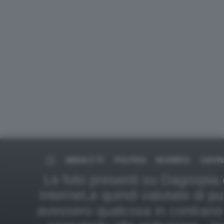
MEDIA E TV
POLITICA
BUSINESS
CAFON
Le foto presenti su Dagospia.
Internet,e quindi valutate di pu
avessero qualcosa in contrario