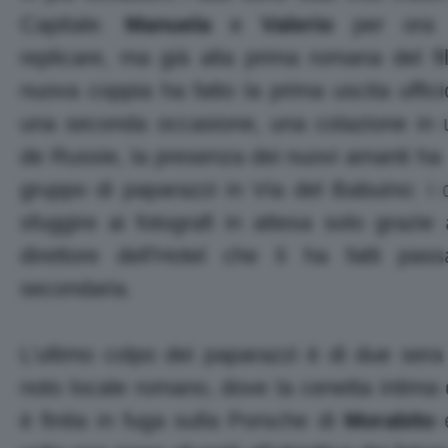
Capitale.
Manuela
e
Valerio
per ora p
replicare, ma già alla prima romana del fi
nuova coppia ha fatto la prima uscita uffici
una seconda occasione, una colazione in u
de Russie, la presenza dei nuovi amanti ha 
gruppo di paparazzi in Via del Babuino: i d
sfuggire ai fotografi in attesa solo grazie 
direttore dell'Hotel che li ha fatti pas
secondaria.
L'ultimo colpo dei paparazzi è di due sera 
noto locale romano, dove la cenetta intima 
è finita in fuga sulla Porsche di
Morabito
e